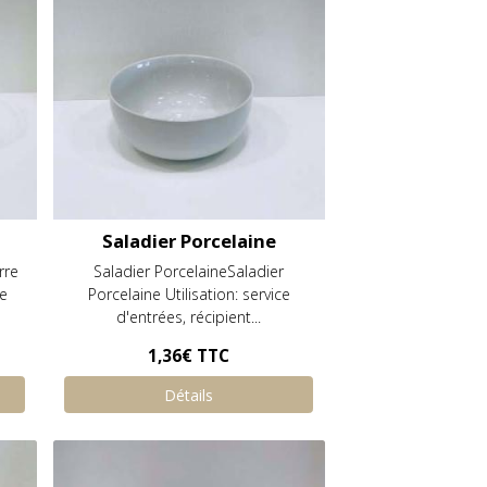
Saladier Porcelaine
erre
Saladier PorcelaineSaladier
de
Porcelaine Utilisation: service
d'entrées, récipient...
1,36€
TTC
Détails