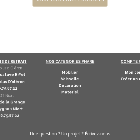
S DE RETRAIT
NOS CATEGORIES PHARE
COMPTE 
lus d'Oléron
Mon co
Mobilier
ustave Eiffel
Créer un
Vaisselle
lus D'oléron
Décoration
6.75.87.22
Materiel
T Niort
de la Grange
 79000 Niort
46.75.87.22
Une question ? Un projet ? Écrivez-nous