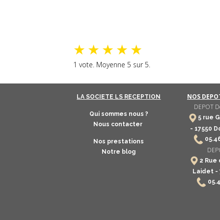
★
★
★
★
★
1
vote. Moyenne
5
sur 5.
NOS DEPOT
LA SOCIETE LS RECEPTION
DEPOT Do
Qui sommes nous ?
5 rue G
Nous contacter
-
17550
Do
​
05.4
Nos prestations
DEPO
Notre blog
2 Rue 
Laidet -
05.