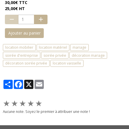
30,00€ TTC
25,00€ HT
Ajouter au panier
location mobilier
location matériel
mariage
soirée d'entreprise
soirée privée
décoration mariage
décoration soirée privée
location vaisselle
Partager
Facebook
X
Email
★
★
★
★
★
Aucune note. Soyez le premier à attribuer une note !