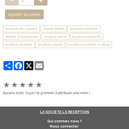
Ajouter au panier
location de couvert
chaise Miami
location mobilier
soirée d'entreprise
location verre
location vaisselle
location assiette
location chaise
location mobilier cocktail
Partager
Facebook
X
Email
★
★
★
★
★
Aucune note. Soyez le premier à attribuer une note !
LA SOCIETE LS RECEPTION
Qui sommes nous ?
Nous contacter