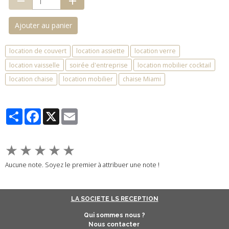
Ajouter au panier
location de couvert
location assiette
location verre
location vaisselle
soirée d'entreprise
location mobilier cocktail
location chaise
location mobilier
chaise Miami
Partager
Facebook
X
Email
★
★
★
★
★
Aucune note. Soyez le premier à attribuer une note !
LA SOCIETE LS RECEPTION
Qui sommes nous ?
Nous contacter