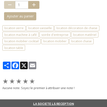
Ajouter au panier
location verre
location vaisselle
location décoration de chaise
location machine à café
soirée d'entreprise
location matériel
location mobilier cocktail
location mobilier
location chaise
location table
Partager
Facebook
X
Email
★
★
★
★
★
Aucune note. Soyez le premier à attribuer une note !
LA SOCIETE LS RECEPTION