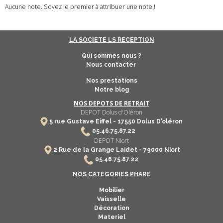
Aucune note. Soyez le premier à attribuer une note !
LA SOCIETE LS RECEPTION
Qui sommes nous ?
Nous contacter
Nos prestations
Notre blog
NOS DEPOTS DE RETRAIT
DEPOT Dolus d'Oléron
5 rue Gustave Eiffel -
17550
Dolus D'oléron
​
05.46.75.87.22
DEPOT Niort
2 Rue de la Grange Laidet - 79000 Niort
05.46.75.87.22
NOS CATEGORIES PHARE
Mobilier
Vaisselle
Décoration
Materiel