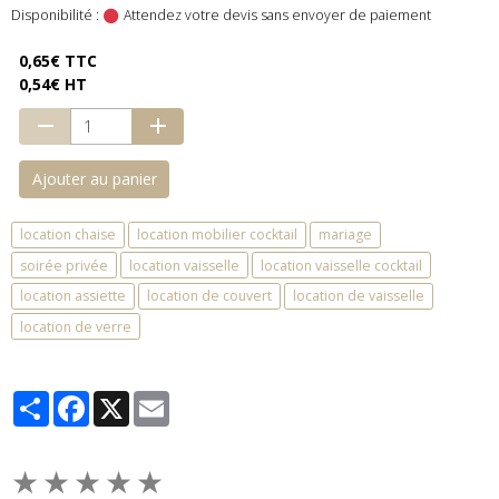
Disponibilité :
Attendez votre devis sans envoyer de paiement
0,65€ TTC
0,54€ HT
Ajouter au panier
location chaise
location mobilier cocktail
mariage
soirée privée
location vaisselle
location vaisselle cocktail
location assiette
location de couvert
location de vaisselle
location de verre
Partager
Facebook
X
Email
★
★
★
★
★