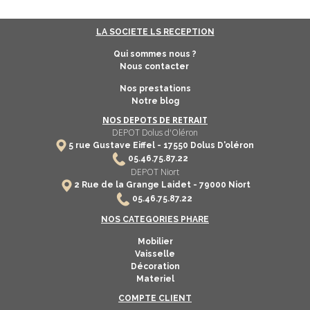
LA SOCIETE LS RECEPTION
Qui sommes nous ?
Nous contacter
Nos prestations
Notre blog
NOS DEPOTS DE RETRAIT
DEPOT Dolus d'Oléron
5 rue Gustave Eiffel -
17550
Dolus D'oléron
​
05.46.75.87.22
DEPOT Niort
2 Rue de la Grange Laidet - 79000 Niort
05.46.75.87.22
NOS CATEGORIES PHARE
Mobilier
Vaisselle
Décoration
Materiel
COMPTE CLIENT