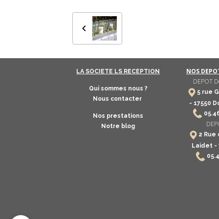
NOS DEPOT
LA SOCIETE LS RECEPTION
DEPOT Do
Qui sommes nous ?
5 rue G
Nous contacter
-
17550
Do
​
05.4
Nos prestations
DEPO
Notre blog
2 Rue 
Laidet -
05.