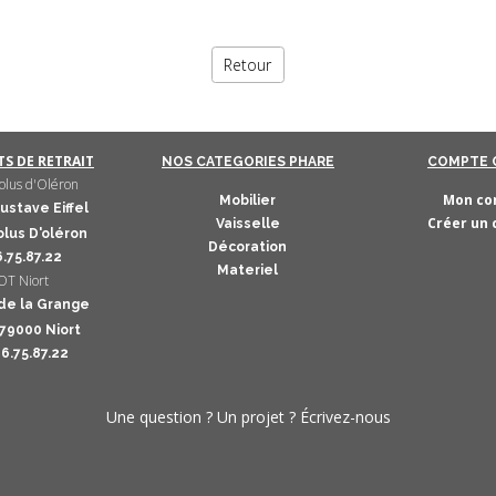
Retour
S DE RETRAIT
NOS CATEGORIES PHARE
COMPTE 
lus d'Oléron
Mon co
Mobilier
ustave Eiffel
Créer un
Vaisselle
lus D'oléron
Décoration
6.75.87.22
Materiel
T Niort
de la Grange
 79000 Niort
46.75.87.22
Une question ? Un projet ? Écrivez-nous